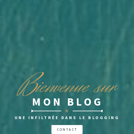
B
ienvenue sur
MON BLOG
✻
UNE INFILTRÉE DANS LE BLOGGING
CONTACT