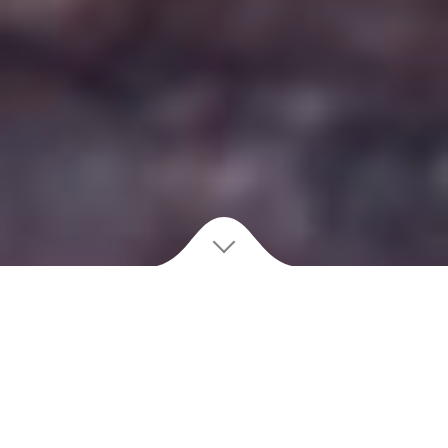
Surfer sur les réseaux sociaux, créer des contenus
originaux pour vos communautés, établir des partenariats
avec des blogueurs et des influenceurs, communiquer sur
un produit, une marque, une idée, donner de l’humain au
net, voilà LE rôle d’un Community Manager.